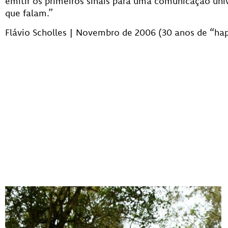
emitir os primeiros sinais para uma comunicação uni
que falam.”
Flávio Scholles | Novembro de 2006 (30 anos de “ha