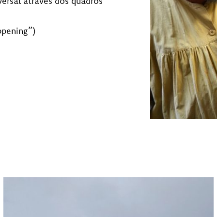
versal através dos quadros
ppening”)